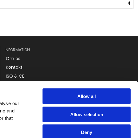
INFORMATION
Om os
Kontakt
ISO & CE
IFU Kosmetik
Levering
Allow all
Returnering
alyse our
Handelsbetingelser
ing and
Allow selection
r that
Politik om cookies og personlig data
Deny