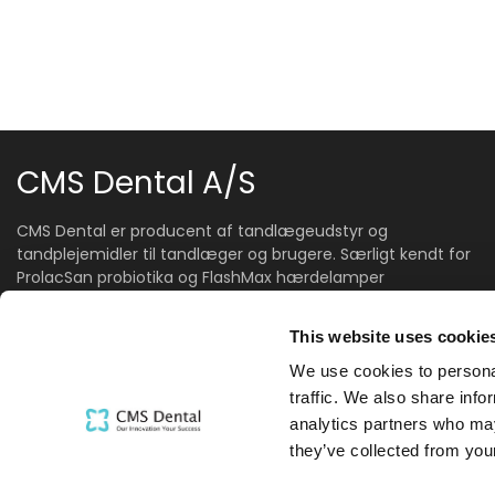
CMS Dental A/S
CMS Dental er producent af tandlægeudstyr og
tandplejemidler til tandlæger og brugere. Særligt kendt for
ProlacSan probiotika og FlashMax hærdelamper
Elmevej 8, 7870 Roslev
This website uses cookie
+45 32 57 30 00
info@cmsdental.dk
We use cookies to personal
CVR DK18267349
traffic. We also share info
analytics partners who may
they’ve collected from your