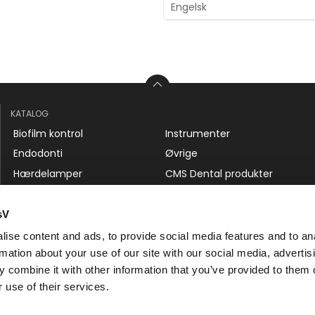
KATALOG
Biofilm kontrol
Instrumenter
Endodonti
Øvrige
Hærdelamper
CMS Dental produkter
Komposit
Service
Blegning
sV
ise content and ads, to provide social media features and to an
rmation about your use of our site with our social media, advertis
 combine it with other information that you’ve provided to them o
 use of their services.