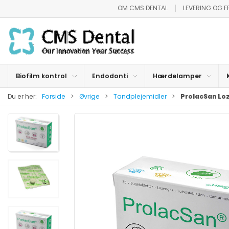
OM CMS DENTAL
LEVERING OG 
Biofilm kontrol
Endodonti
Hærdelamper
Du er her:
Forside
Øvrige
Tandplejemidler
ProlacSan Lo