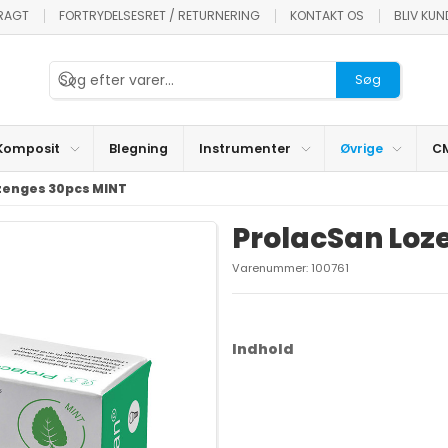
FRAGT
FORTRYDELSESRET / RETURNERING
KONTAKT OS
BLIV KU
Søg
Komposit
Blegning
Instrumenter
Øvrige
CM
zenges 30pcs MINT
ProlacSan Loz
Varenummer:
100761
Indhold